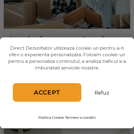
Intrebari pe care sa le pui
inainte de a cumpara un
Direct Dezvoltator utilizeaza cookie-uri pentru a-ti
oferi o experienta personalizata. Folosim cookie-uri
apartament
pentru a personaliza continutul, a analiza traficul si a
imbunatati serviciile noastre.
Ai ajuns in acel punct al vietii in care vrei sa ai o
proprietate pe numele tau si sa platesti o rata la
banca in detrimentul chiriei. De la dorinta pana
la semnarea contractului d
ACCEPT
Refuz
Citeste mai mult
Politica Cookie
Termeni si conditii