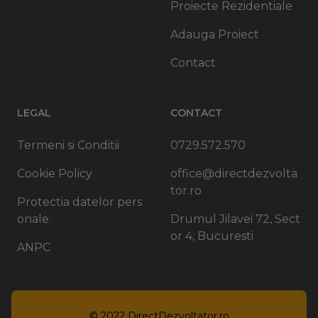
Proiecte Rezidentiale
Adauga Proiect
Contact
LEGAL
CONTACT
Termeni si Conditii
0729.572.570
Cookie Policy
office@directdezvolta
tor.ro
Protectia datelor pers
onale.
Drumul Jilavei 72, Sect
or 4, Bucuresti
ANPC
© 2022
DirectDezvoltator.ro