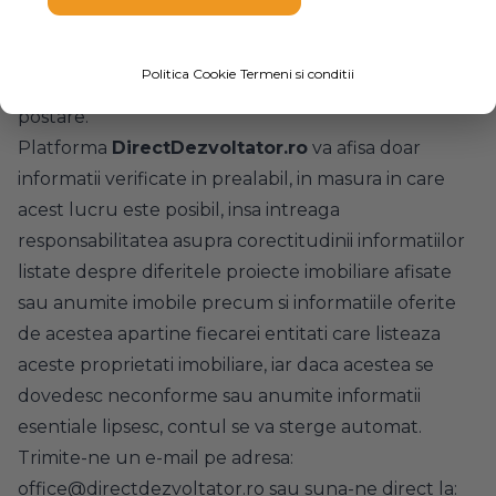
postare, promovare sau gazduire a informatiilor si
ofertelor pentru cei care posteaza aceste anunturi,
Politica Cookie
Termeni si conditii
sub conditia respectarii termenilor si conditiilor de
postare.
Platforma
DirectDezvoltator.ro
va afisa doar
informatii verificate in prealabil, in masura in care
acest lucru este posibil, insa intreaga
responsabilitatea asupra corectitudinii informatiilor
listate despre diferitele proiecte imobiliare afisate
sau anumite imobile precum si informatiile oferite
de acestea apartine fiecarei entitati care listeaza
aceste proprietati imobiliare, iar daca acestea se
dovedesc neconforme sau anumite informatii
esentiale lipsesc, contul se va sterge automat.
Trimite-ne un e-mail pe adresa:
office@directdezvoltator.ro sau suna-ne direct la: