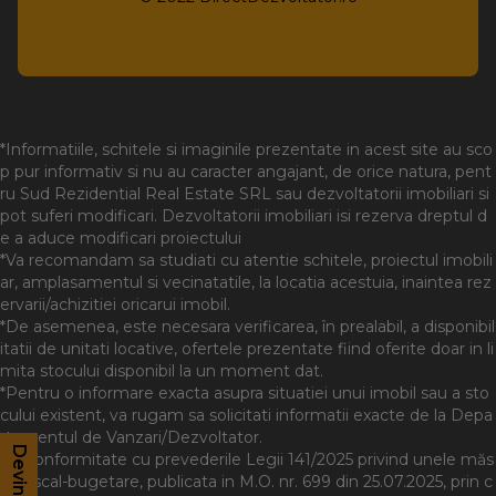
*Informatiile, schitele si imaginile prezentate in acest site au sco
p pur informativ si nu au caracter angajant, de orice natura, pent
ru Sud Rezidential Real Estate SRL sau dezvoltatorii imobiliari si
pot suferi modificari. Dezvoltatorii imobiliari isi rezerva dreptul d
e a aduce modificari proiectului
*Va recomandam sa studiati cu atentie schitele, proiectul imobili
ar, amplasamentul si vecinatatile, la locatia acestuia, inaintea rez
ervarii/achizitiei oricarui imobil.
*De asemenea, este necesara verificarea, în prealabil, a disponibil
itatii de unitati locative, ofertele prezentate fiind oferite doar in li
mita stocului disponibil la un moment dat.
*Pentru o informare exacta asupra situatiei unui imobil sau a sto
cului existent, va rugam sa solicitati informatii exacte de la Depa
rtamentul de Vanzari/Dezvoltator.
*In conformitate cu prevederile Legii 141/2025 privind unele măs
uri fiscal-bugetare, publicata in M.O. nr. 699 din 25.07.2025, prin c