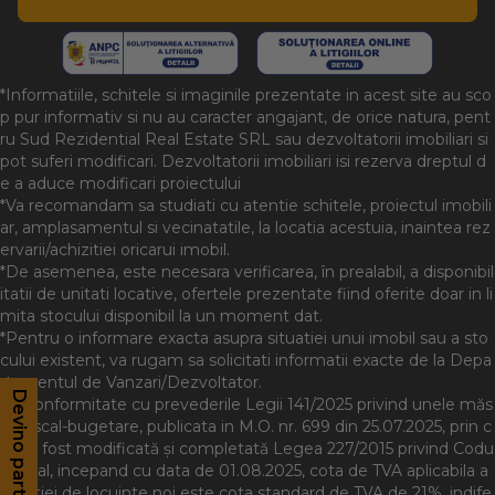
*Informatiile, schitele si imaginile prezentate in acest site au sco
p pur informativ si nu au caracter angajant, de orice natura, pent
ru Sud Rezidential Real Estate SRL sau dezvoltatorii imobiliari si
pot suferi modificari. Dezvoltatorii imobiliari isi rezerva dreptul d
e a aduce modificari proiectului
*Va recomandam sa studiati cu atentie schitele, proiectul imobili
ar, amplasamentul si vecinatatile, la locatia acestuia, inaintea rez
ervarii/achizitiei oricarui imobil.
*De asemenea, este necesara verificarea, în prealabil, a disponibil
itatii de unitati locative, ofertele prezentate fiind oferite doar in li
mita stocului disponibil la un moment dat.
*Pentru o informare exacta asupra situatiei unui imobil sau a sto
cului existent, va rugam sa solicitati informatii exacte de la Depa
rtamentul de Vanzari/Dezvoltator.
Devino partener
Devino partener
*In conformitate cu prevederile Legii 141/2025 privind unele măs
uri fiscal-bugetare, publicata in M.O. nr. 699 din 25.07.2025, prin c
are a fost modificată și completată Legea 227/2015 privind Codu
l Fiscal, incepand cu data de 01.08.2025, cota de TVA aplicabila a
chizitiei de locuinte noi este cota standard de TVA de 21%, indife