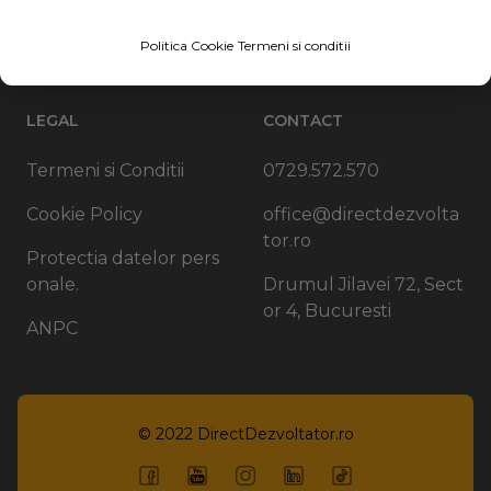
Contact
Politica Cookie
Termeni si conditii
LEGAL
CONTACT
Termeni si Conditii
0729.572.570
Cookie Policy
office@directdezvolta
tor.ro
Protectia datelor pers
onale.
Drumul Jilavei 72, Sect
or 4, Bucuresti
ANPC
© 2022
DirectDezvoltator.ro