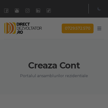
0729.572.570
Open 
Creaza Cont
Portalul ansamblurilor rezidentiale