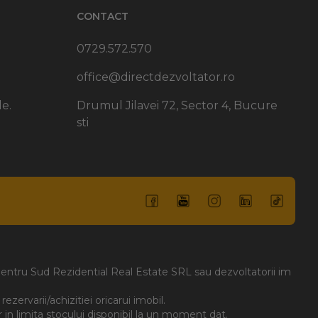
CONTACT
Amalia
Sud Rezidential
0729.572.570
închis
office@directdezvoltator.ro
e.
Drumul Jilavei 72, Sector 4, Bucure
sti
, pentru Sud Rezidential Real Estate SRL sau dezvoltatorii im
zervarii/achizitiei oricarui imobil.
ar in limita stocului disponibil la un moment dat.