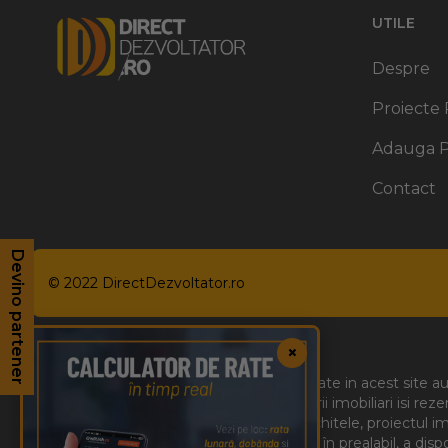
UTILE
Despre
Proiecte 
Adauga P
Contact
Devino partener
Devino partener
© 2022
DirectDezvoltator.ro
×
*Informatiile, schitele si imaginile prezentate in acest site
obiliari si pot suferi modificari. Dezvoltatorii imobiliari isi r
*Va recomandam sa studiati cu atentie schitele, proiectul imobi
*De asemenea, este necesara verificarea, în prealabil, a dispon