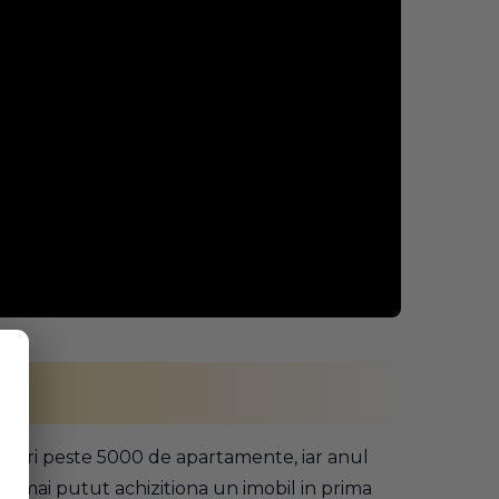
paratori peste 5000 de apartamente, iar anul
u mai putut achizitiona un imobil in prima