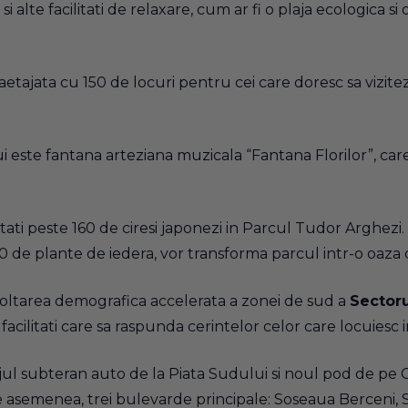
si alte facilitati de relaxare, cum ar fi o plaja ecologica s
etajata cu 150 de locuri pentru cei care doresc sa vizite
i este fantana arteziana muzicala “Fantana Florilor”, care 
ntati peste 160 de ciresi japonezi in Parcul Tudor Arghezi
500 de plante de iedera, vor transforma parcul intr-o oaza
oltarea demografica accelerata a zonei de sud a
Sectoru
acilitati care sa raspunda cerintelor celor care locuiesc i
jul subteran auto de la Piata Sudului si noul pod de pe C
De asemenea, trei bulevarde principale: Soseaua Berceni,