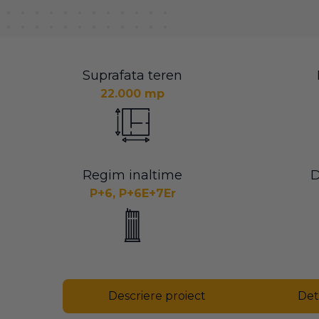
Suprafata teren
22.000 mp
Regim inaltime
D
P+6, P+6E+7Er
Descriere proiect
Det