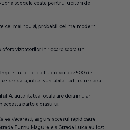
i o zona speciala ceata pentru iubitorii de
ze cel mai nou si, probabil, cel mai modern
ofera vizitatorilor in fiecare seara un
. Impreuna cu ceilalti aproximativ 500 de
 de verdeata, intr-o veritabila padure urbana.
lui 4
, autoritatea locala are deja in plan
n aceasta parte a orasului.
alea Vacaresti, asigura accesul rapid catre
 Strada Turnu Magurele si Strada Luica au fost