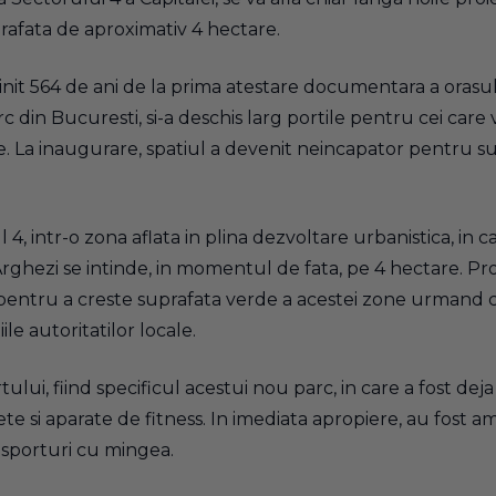
uprafata de aproximativ 4 hectare.
nit 564 de ani de la prima atestare documentara a orasulu
in Bucuresti, si-a deschis larg portile pentru cei care vo
ste. La inaugurare, spatiul a devenit neincapator pentru s
, intr-o zona aflata in plina dezvoltare urbanistica, in car
rghezi se intinde, in momentul de fata, pe 4 hectare. Proi
 pentru a creste suprafata verde a acestei zone urmand ca 
le autoritatilor locale.
lui, fiind specificul acestui nou parc, in care a fost dej
inete si aparate de fitness. In imediata apropiere, au fost
e sporturi cu mingea.