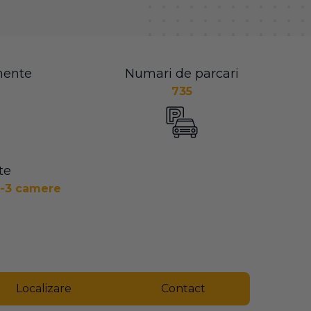
mente
Numari de parcari
735
te
2-3 camere
Localizare
Contact