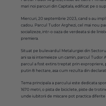
mari noi parcuri din Capitala, edificat pe o s
Miercuri, 20 septembrie 2023, cand s-au impli
cadou. Parcul Tudor Arghezi, cel mai nou parc d
socializeze, intr-o oaza de verdeata si de lini
premiera.
Situat pe bulevardul Metalurgiei din Sectorul 4
ani sa isi intemeieze un camin, parcul Tudor A
parcul a fost extins treptat prin expropriere,
putin 8 hectare, asa cum rezulta din declaratii
Tema principala a parcului este dedicata sportu
1670 metri, o pista de biciclete, piste de trot
unde iubitorii de miscare pot practica diferit