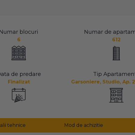
Numar blocuri
Numar de aparta
6
612
ata de predare
Tip Apartamen
Finalizat
Garsoniere, Studio, Ap. 
alii tehnice
Mod de achizitie