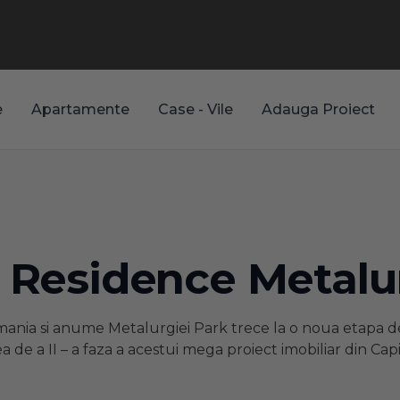
e
Apartamente
Case - Vile
Adauga Proiect
 Residence Metalu
omania si anume Metalurgiei Park trece la o noua etapa de
ea de a II – a faza a acestui mega proiect imobiliar din Capi