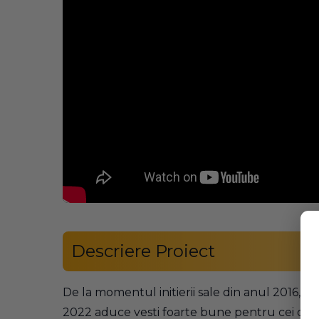
Descriere Proiect
De la momentul initierii sale din anul 2016, i
2022 aduce vesti foarte bune pentru cei care