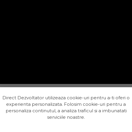
Direct Dezvoltator utilizeaza cookie-uri pentru a-ti oferi o
experienta personalizata. Folosim cookie-uri pentru a
personaliza continutul, a analiza traficul si a imbunatati
serviciile noastre.
n Metalurgiei Park au fost finalizare si livrate catre cum
 sunt in cautarea unei locuinte noi si moderne care nu a