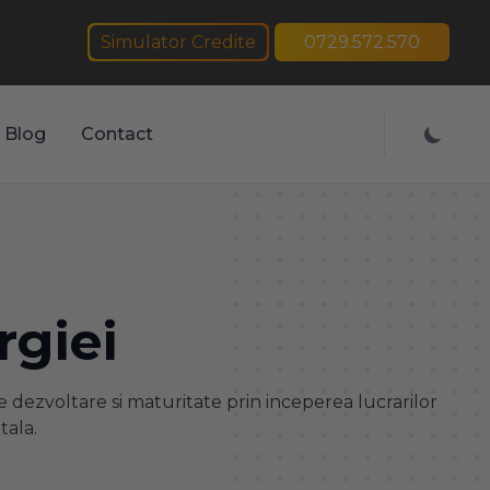
Simulator Credite
0729.572.570
Blog
Contact
rgiei
 dezvoltare si maturitate prin inceperea lucrarilor
tala.