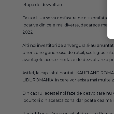
etapa de dezvoltare.
Faza a II – a se va desfasura pe o suprafata 
locative din cele mai diverse, deoarece mai mul
2022.
Alti noi investitori de anvergura si-au anuntat
unor zone generoase de retail, scoli, gradinit
avantajele acestei noi faze de dezvoltare a pr
Astfel, la capitolul noutati, KAUFLAND ROMAN
LIDL ROMANIA, in care vor exista mai multe 
Din cadrul acestei noi faze de dezvoltare nu vo
locuitorii din aceasta zona, dar poate cea mai
Parcul Tudor Arghezi, initiat de catre Primaria