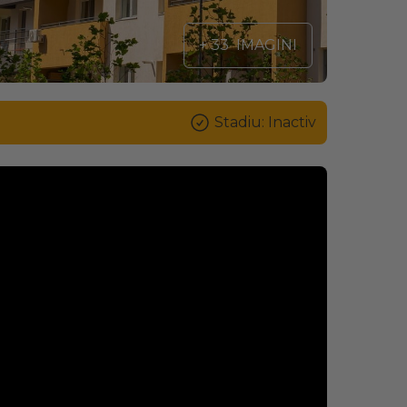
+ 33
IMAGINI
Stadiu: Inactiv