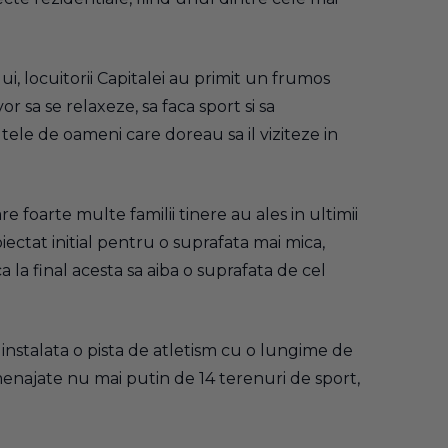
i, locuitorii Capitalei au primit un frumos
r sa se relaxeze, sa faca sport si sa
utele de oameni care doreau sa il viziteze in
e foarte multe familii tinere au ales in ultimii
ectat initial pentru o suprafata mai mica,
la final acesta sa aiba o suprafata de cel
a instalata o pista de atletism cu o lungime de
 amenajate nu mai putin de 14 terenuri de sport,