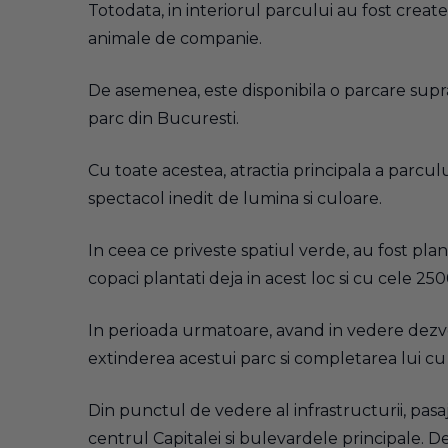
Totodata, in interiorul parcului au fost create 
animale de companie.
De asemenea, este disponibila o parcare supra
parc din Bucuresti.
Cu toate acestea, atractia principala a parculu
spectacol inedit de lumina si culoare.
In ceea ce priveste spatiul verde, au fost pla
copaci plantati deja in acest loc si cu cele 2
In perioada urmatoare, avand in vedere dezv
extinderea acestui parc si completarea lui cu f
Din punctul de vedere al infrastructurii, pasa
centrul Capitalei si bulevardele principale. 