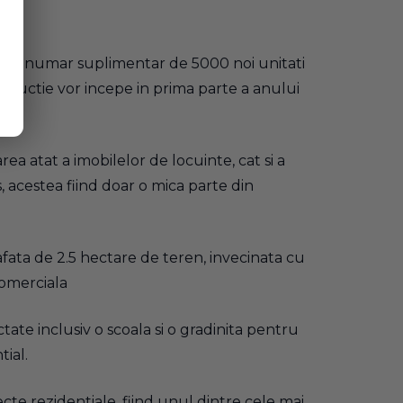
at un numar suplimentar de 5000 noi unitati
nstructie vor incepe in prima parte a anului
ea atat a imobilelor de locuinte, cat si a
, acestea fiind doar o mica parte din
fata de 2.5 hectare de teren, invecinata cu
comerciala
tate inclusiv o scoala si o gradinita pentru
ial.
ecte rezidentiale, fiind unul dintre cele mai