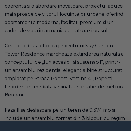
coerenta si o abordare inovatoare, proiectul aduce
mai aproape de viitorul locuintelor urbane, oferind
apartamente moderne, facilitati premium si un
cadru de viata in armonie cu natura si orasul.
Cea de-a doua etapa a proiectului Sky Garden
Tower Residence marcheaza extinderea naturala a
conceptului de „lux accesibil si sustenabil”, printr-
un ansamblu rezidential elegant si bine structurat,
amplasat pe Strada Popesti Vest nr. 41, Popesti-
Leordeni, in imediata vecinatate a statiei de metrou
Berceni.
Faza II se desfasoara pe un teren de 9.374 mp si
include un ansamblu format din 3 blocuri cu regim
de inaltime S+P+6E. In prima etapa a acestei faze,