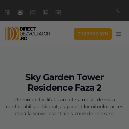
Amalia
A
🚩
Sud Rezidential
0729.572.570
Open 
Bună! Pot să vă ajut să găsiți proprietatea
perfectă? 😊
Sky Garden Tower
Residence Faza 2
Un mix de facilitati care ofera un stil de viata
confortabil si echilibrat, asigurand locuitorilor acces
rapid la servicii esentiale si zone de relaxare.