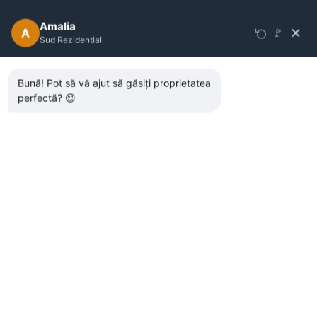
Blocul 1 intra in vanzare, cu termen de finalizare
estimat in decembrie 2026.
Facilitati si Accesibilitate
Situat strategic la intrarea in Popesti-Leordeni, pe
Soseaua Berceni, Sky Garden Tower Residence
ofera acces facil catre statia de metrou Berceni,
asigurand o conexiune rapida cu centrul orasului si
alte puncte de interes. Zona este bine deservita de
mijloace de transport, facilitand deplasarea usoara si
eficienta in Bucuresti.
Pozitionare premium – la doar cateva minute de
statia de metrou.
Transport optim – acces rapid la mijloace de
transport in comun.