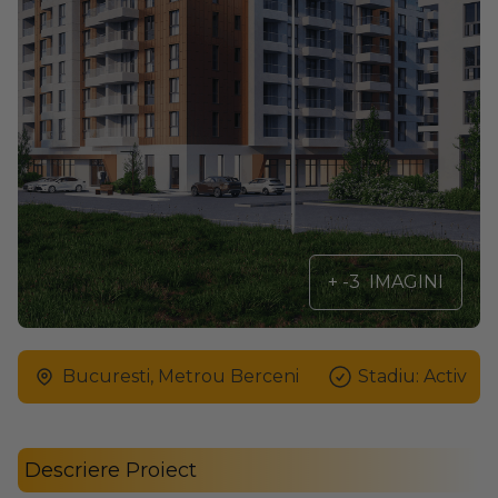
+ -3
IMAGINI
Bucuresti, Metrou Berceni
Stadiu: Activ
Descriere Proiect