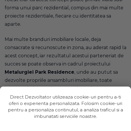
forma unui parc rezidential, compus din mai multe
proiecte rezidentiale, fiecare cu identitatea sa
aparte.
Mai multe branduri imobiliare locale, deja
consacrate si recunoscute in zona, au aderat rapid la
acest concept, iar rezultatul acestui parteneriat de
succes se poate observa in cadrul proiectului
Metalurgiei Park Residence
, unde au putut sa
dezvolte propriile ansambluri imobiliare, toate
integrate in ceea ce compune, in final,
Park-ul
Rezidential Metalurgiei.
Direct Dezvoltator utilizeaza cookie-uri pentru a-ti
oferi o experienta personalizata. Folosim cookie-uri
pentru a personaliza continutul, a analiza traficul si a
Diversitate
imbunatati serviciile noastre.
Sustinem diversitatea si liberul arbitru. Ne place sa