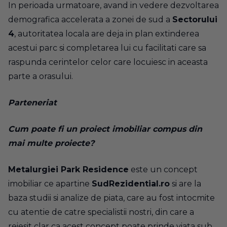
In perioada urmatoare, avand in vedere dezvoltarea
demografica accelerata a zonei de sud a
Sectorului
4
, autoritatea locala are deja in plan extinderea
acestui parc si completarea lui cu facilitati care sa
raspunda cerintelor celor care locuiesc in aceasta
parte a orasului.
Parteneriat
Cum poate fi un proiect imobiliar compus din
mai multe proiecte?
Metalurgiei Park Residence
este un concept
imobiliar ce apartine
SudRezidential.ro
si are la
baza studii si analize de piata, care au fost intocmite
cu atentie de catre specialistii nostri, din care a
reiesit clar ca acest concept poate prinde viata sub