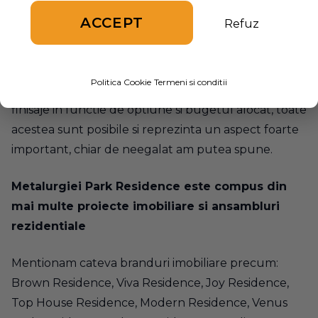
dam posibilitatea oamenilor sa aleaga din cat mai
ACCEPT
Refuz
multe variante si acesta este un aspect la care
Metalurgiei Park Residence
exceleaza. Zeci, poate
chiar sute de unitati locative cu diferite
Politica Cookie
Termeni si conditii
compartimentari, spatii comerciale si birouri diverse,
finisaje in functie de optiune si bugetul alocat, toate
acestea sunt posibile si reprezinta un aspect foarte
important, chiar de neegalat am putea spune.
Metalurgiei Park Residence este compus din
mai multe proiecte imobiliare si ansambluri
rezidentiale
Mentionam cateva branduri imobiliare precum:
Brown Residence, Viva Residence, Joy Residence,
Top House Residence, Modern Residence, Venus