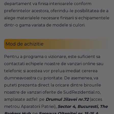
departament va finisa interioarele conform
preferintelor acestora, oferindu-le posibilitatea de a
alege materialele necesare finisarii si echipamentele
dintr-o gama variata de modele si culori.
Mod de achizitie
Pentru a programa o vizionare, este suficient sa
contactati echipele noastre de vanzari online sau
telefonic si acestea vor prelua imediat cererea
dumneavoastra cu prioritate. De asemenea, va
puteti prezenta direct la oricare dintre birourile
noastre de vanzari oferite de SudRezidential.ro,
amplasate astfel: pe
Drumul Jilavei nr.72
(acces
metrou Aparatorii Patriei),
Sector 4, Bucuresti,
The
Brokers Hub
; pe
Soseaua Oltenitei nr.
15-15 A,