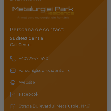
Persoana de contact:
SudRezidential
Call Center
Phone number
+40729572570
Email
vanzari@sudrezidential.ro
Website
Website
Facebook
Facebook
Address
Strada Bulevardul Metalurgiei, Nr.61