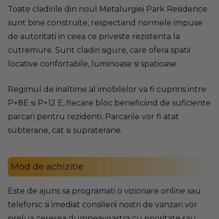
Toate cladirile din noul Metalurgiei Park Residence
sunt bine construite, respectand normele impuse
de autoritati in ceea ce priveste rezistenta la
cutremure. Sunt cladiri sigure, care ofera spatii
locative confortabile, luminoase si spatioase.
Regimul de inaltime al imobilelor va fi cuprins intre
P+8E si P+12 E, fiecare bloc beneficiind de suficiente
parcari pentru rezidenti. Parcarile vor fi atat
subterane, cat si supraterane.
Mod de achizitie
Este de ajuns sa programati o vizionare online sau
telefonic si imediat consilierii nostri de vanzari vor
prelua cererea dumneavoastra cu prioritate sau