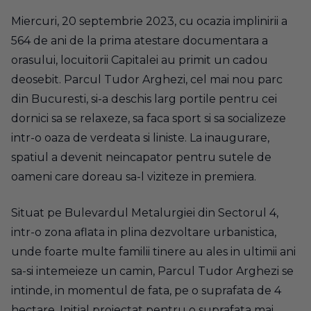
Miercuri, 20 septembrie 2023, cu ocazia implinirii a
564 de ani de la prima atestare documentara a
orasului, locuitorii Capitalei au primit un cadou
deosebit. Parcul Tudor Arghezi, cel mai nou parc
din Bucuresti, si-a deschis larg portile pentru cei
dornici sa se relaxeze, sa faca sport si sa socializeze
intr-o oaza de verdeata si liniste. La inaugurare,
spatiul a devenit neincapator pentru sutele de
oameni care doreau sa-l viziteze in premiera.
Situat pe Bulevardul Metalurgiei din Sectorul 4,
intr-o zona aflata in plina dezvoltare urbanistica,
unde foarte multe familii tinere au ales in ultimii ani
sa-si intemeieze un camin, Parcul Tudor Arghezi se
intinde, in momentul de fata, pe o suprafata de 4
hectare. Initial proiectat pentru o suprafata mai