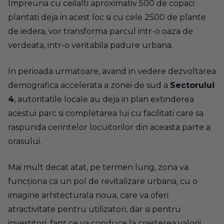
Impreuna cu ceilalti aproximativ 500 de copaci
plantati deja in acest loc si cu cele 2500 de plante
de iedera, vor transforma parcul intr-o oaza de
verdeata, intr-o veritabila padure urbana.
In perioada urmatoare, avand in vedere dezvoltarea
demografica accelerata a zonei de sud a
Sectorului
4
, autoritatile locale au deja in plan extinderea
acestui parc si completarea lui cu facilitati care sa
raspunda cerintelor locuitorilor din aceasta parte a
orasului.
Mai mult decat atat, pe termen lung, zona va
funcționa ca un pol de revitalizare urbana, cu o
imagine arhitecturala noua, care va oferi
atractivitate pentru utilizatori, dar si pentru
investitori, fapt ce va conduce la cresterea valorii