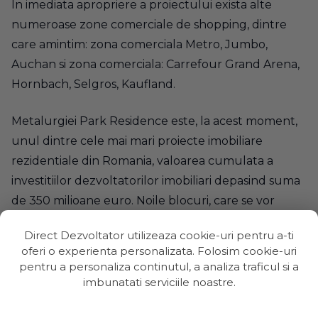
In imediata apropriere a proiectului exista alte
numeroase zone comerciale de shopping, dintre
care amintim: zona comerciala Metro, Jumbo,
Auchan si zona comerciala: Carrefour Grand Arena,
Hornbach, Selgros, Kaufland.
Metalurgiei Park Residence este, la acest moment,
unul dintre cele mai mari proiecte imobiliare
rezidentiale din Romania, valoarea cumulata a
investitiilor dezvoltatorilor imobiliari depasind suma
de 350 milioane euro. Noile blocuri, care se vor
edifica vor avea un regim mai mare de inaltime,
Direct Dezvoltator utilizeaza cookie-uri pentru a-ti
cuprins intre P+8 Etaje si maxim P+12 Etaje, iar
oferi o experienta personalizata. Folosim cookie-uri
parcarile oferite vor fi atat supraterane, cat si
pentru a personaliza continutul, a analiza traficul si a
subterane, pentru a spori astfel confortul noilor
imbunatati serviciile noastre.
locatari.