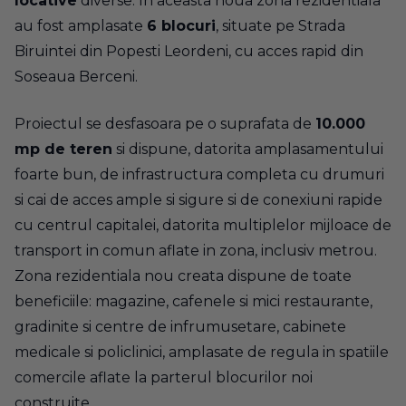
locative
diverse. In aceasta noua zona rezidentiala
au fost amplasate
6 blocuri
, situate pe Strada
Biruintei din Popesti Leordeni, cu acces rapid din
Soseaua Berceni.
Proiectul se desfasoara pe o suprafata de
10.000
mp de teren
si dispune, datorita amplasamentului
foarte bun, de infrastructura completa cu drumuri
si cai de acces ample si sigure si de conexiuni rapide
cu centrul capitalei, datorita multiplelor mijloace de
transport in comun aflate in zona, inclusiv metrou.
Zona rezidentiala nou creata dispune de toate
beneficiile: magazine, cafenele si mici restaurante,
gradinite si centre de infrumusetare, cabinete
medicale si policlinici, amplasate de regula in spatiile
comercile aflate la parterul blocurilor noi
construite.