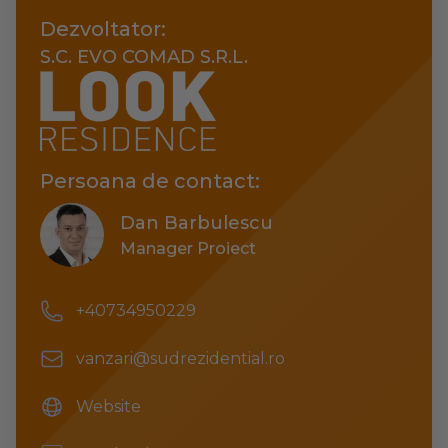
Dezvoltator:
S.C. EVO COMAD S.R.L.
Persoana de contact:
Dan Barbulescu
Manager Proiect
Phone number
+40734950229
Email
vanzari@sudrezidential.ro
Website
Website