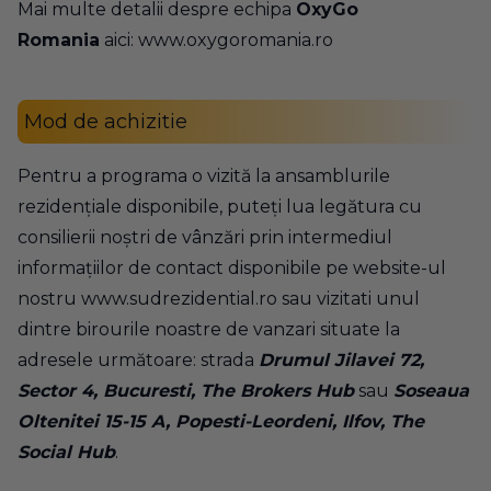
Mai multe detalii despre echipa
OxyGo
Romania
aici:
www.oxygoromania.ro
Mod de achizitie
Pentru a programa o vizită la ansamblurile
rezidențiale disponibile, puteți lua legătura cu
consilierii noștri de vânzări prin intermediul
informațiilor de contact disponibile pe website-ul
nostru
www.sudrezidential.ro
sau vizitati unul
dintre birourile noastre de vanzari situate la
adresele următoare: strada
Drumul Jilavei 72,
Sector 4, Bucuresti, The Brokers Hub
sau
Soseaua
Oltenitei 15-15 A, Popesti-Leordeni, Ilfov, The
Social Hub
.