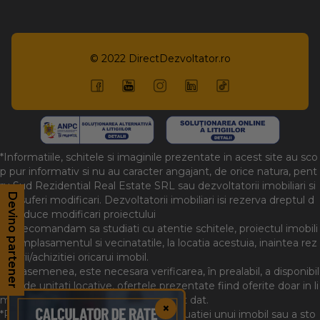
© 2022
DirectDezvoltator.ro
*Informatiile, schitele si imaginile prezentate in acest site au sco
p pur informativ si nu au caracter angajant, de orice natura, pent
ru Sud Rezidential Real Estate SRL sau dezvoltatorii imobiliari si
Devino partener
Devino partener
pot suferi modificari. Dezvoltatorii imobiliari isi rezerva dreptul d
e a aduce modificari proiectului
*Va recomandam sa studiati cu atentie schitele, proiectul imobili
ar, amplasamentul si vecinatatile, la locatia acestuia, inaintea rez
ervarii/achizitiei oricarui imobil.
*De asemenea, este necesara verificarea, în prealabil, a disponibil
itatii de unitati locative, ofertele prezentate fiind oferite doar in li
mita stocului disponibil la un moment dat.
×
*Pentru o informare exacta asupra situatiei unui imobil sau a sto