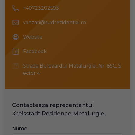
Phone number
+40723202593
Email
vanzari@sudrezidential.ro
Website
Website
Facebook
Facebook
Address
Strada Bulevardul Metalurgiei, Nr. 85C, S
ector 4
Contacteaza reprezentantul
Kreisstadt Residence Metalurgiei
Nume