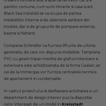
finisarii interioare atat a apartamentelor cat si a
partilor comune, cum sunt intrarile si casa scarii.
Black Sea Instalatii se va ocupa de partea
instalatiilor interne si de obiectele sanitare din
imobile, dar si de grupurile de pompare externe,
bazine si hidranti.
Compania Schindler va furniza lifturile de ultima
generatie, de care vor dispune imobilele. Tamplaria
PVC cu geam tripan insotita de glafuri interioare si
exterioare este achizitioanata de la firma Gealan, iar
cei de la Immergas vor furniza centralele termice
de apartament in condensatie.
In cadrul proiectului isi desfasoara activitatea si un
department de design interior pus la dispozitia
celor interesati de un imobil in
Kreisstadt