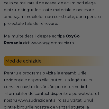
ce in ce mai rara si de aceea, de acum poti alege
dintr-un singur loc toate materialele necesare
amenajarii imobilelor nou construite, dar si pentru
proiectele tale de renovare.
Mai multe detalii despre echipa
OxyGo
Romania
aici:
www.oxygoromania.ro
Mod de achizitie
Pentru a programa o vizită la ansamblurile
rezidențiale disponibile, puteți lua legătura cu
consilierii noștri de vânzări prin intermediul
informațiilor de contact disponibile pe website-ul
nostru
www.sudrezidential.ro
sau vizitati unul
dintre birourile noastre de vanzari situate la