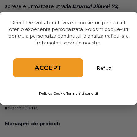
adresele următoare: strada
Drumul Jilavei 72,
Sector 4, Bucuresti, The Brokers Hub
sau
Soseaua
Direct Dezvoltator utilizeaza cookie-uri pentru a-ti
Oltenitei 15-15 A, Popesti-Leordeni, Ilfov, The
oferi o experienta personalizata. Folosim cookie-uri
Social Hub
.
pentru a personaliza continutul, a analiza traficul si a
imbunatati serviciile noastre.
Echipa noastră de consilieri vă va oferi informații
exacte despre ansamblurile rezidențiale și
promoțiile noastre, asigurându-se că toate
ACCEPT
Refuz
solicitările dumneavoastră sunt gestionate cu
prioritate, oferindu-vă oportunitatea de a face o
alegere potrivita în achiziționarea apartamentului,
Politica Cookie
Termeni si conditii
casei sau imobilului dorit, fără a percepe costuri de
intermediere.
Manageri de proiect: