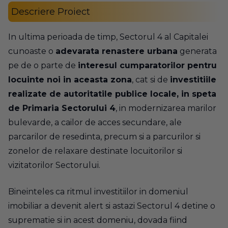
Descriere Proiect
In ultima perioada de timp, Sectorul 4 al Capitalei
cunoaste o
adevarata renastere urbana
generata
pe de o parte de
interesul cumparatorilor pentru
locuinte noi in aceasta zona
, cat si de
investitiile
realizate de autoritatile publice locale, in speta
de Primaria Sectorului 4
, in modernizarea marilor
bulevarde, a cailor de acces secundare, ale
parcarilor de resedinta, precum si a parcurilor si
zonelor de relaxare destinate locuitorilor si
vizitatorilor Sectorului.
Bineinteles ca ritmul investitiilor in domeniul
imobiliar a devenit alert si astazi Sectorul 4 detine o
suprematie si in acest domeniu, dovada fiind