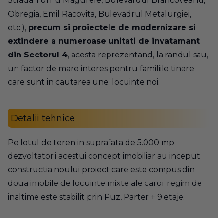
Strada Turnu Magurele, Bulevardul Brancoveanu,
Obregia, Emil Racovita, Bulevadrul
Metalurgiei
,
etc.),
precum si proiectele de modernizare si
extindere a numeroase unitati de invatamant
din Sectorul 4
, acesta reprezentand, la randul sau,
un factor de mare interes pentru familiile tinere
care sunt in cautarea unei locuinte noi.
Detalii tehnice
Pe lotul de teren in suprafata de 5.000 mp
dezvoltatorii acestui concept imobiliar au inceput
constructia noului proiect care este compus din
doua imobile de locuinte mixte ale caror regim de
inaltime este stabilit prin Puz, Parter + 9 etaje.