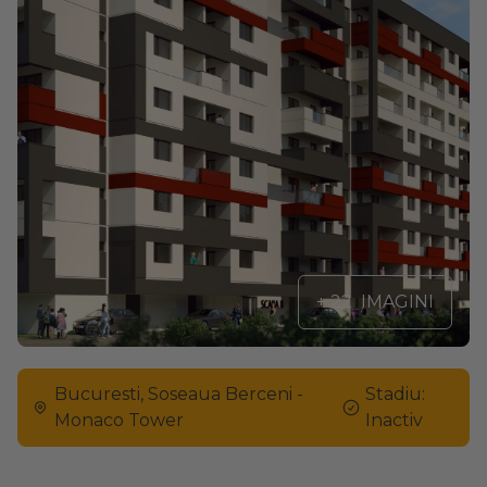
+ 22
IMAGINI
Bucuresti, Soseaua Berceni -
Stadiu:
Monaco Tower
Inactiv