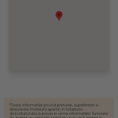
*Toate informatiile privind preturile, suprafetele si
descrierea imobilului apartin in totalitate
dezvoltatorului si provin in urma informatiilor furnizate
de acesta, au caracter orientativ si nu pot angaja in