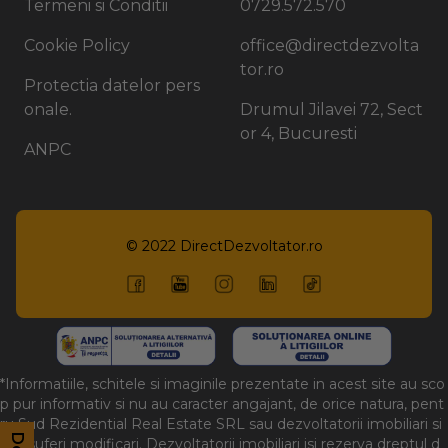
Termeni si Conditii
0729.572.570
Cookie Policy
office@directdezvolta
tor.ro
Protectia datelor pers
onale.
Drumul Jilavei 72, Sect
or 4, Bucuresti
ANPC
© 2022
DirectDezvoltator.ro
*Informatiile, schitele si imaginile prezentate in acest site au sco
p pur informativ si nu au caracter angajant, de orice natura, pent
ru Sud Rezidential Real Estate SRL sau dezvoltatorii imobiliari si
pot suferi modificari. Dezvoltatorii imobiliari isi rezerva dreptul d