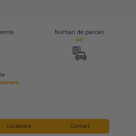
mente
Numari de parcari
60
te
3 camere
Localizare
Contact