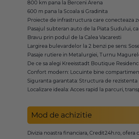
800 km pana la Berceni Arena
600 m pana la Scoala si Gradinita
Proiecte de infrastructura care conecteaza z
Pasajul subteran auto de la Piata Sudului, c
Bravu prin podul de la Calea Vacaresti
Largirea bulevardelor la 2 benzi pe sens: So
Pasaje rutiere in Metalurgiei, Turnu Magurele 
De ce sa alegi Kreeisstadt Boutique Residen
Confort modern: Locuinte bine compartimentat
Siguranta garantata: Structura de rezistenta s
Localizare ideala: Acces rapid la parcuri, transp
Mod de achizitie
Divizia noastra financiara,
Credit24h.ro
, ofera