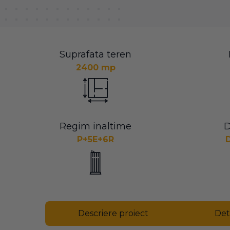
Suprafata teren
2400 mp
Regim inaltime
D
P+5E+6R
Descriere proiect
Det