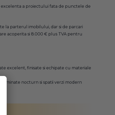
a excelenta a proiectului fata de punctele de
e la parterul imobilului, dar si de parcari
care acoperita si 8.000 € plus TVA pentru
excelent, finisate si echipate cu materiale
e iluminate nocturn si spatii verzi modern