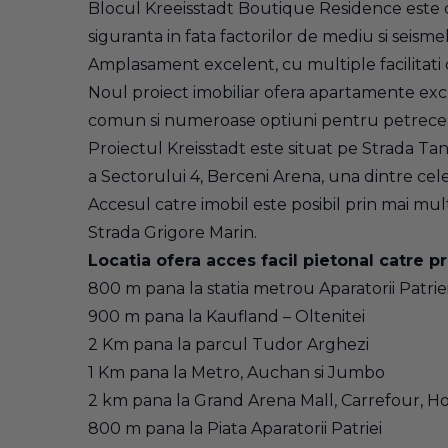
Blocul Kreeisstadt Boutique Residence este co
siguranta in fata factorilor de mediu si seisme
Amplasament excelent, cu multiple facilitati
Noul proiect imobiliar ofera apartamente exclu
comun si numeroase optiuni pentru petrecere
Proiectul Kreisstadt este situat pe Strada Tan
a Sectorului 4, Berceni Arena, una dintre cele
Accesul catre imobil este posibil prin mai mu
Strada Grigore Marin.
Locatia ofera acces facil pietonal catre p
800 m pana la statia metrou Aparatorii Patrie
900 m pana la Kaufland – Oltenitei
2 Km pana la parcul Tudor Arghezi
1 Km pana la Metro, Auchan si Jumbo
2 km pana la Grand Arena Mall, Carrefour, H
800 m pana la Piata Aparatorii Patriei