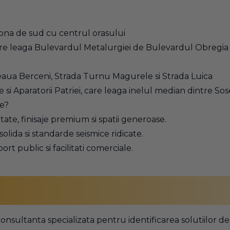
ona de sud cu centrul orasului
are leaga Bulevardul Metalurgiei de Bulevardul Obregia s
seaua Berceni, Strada Turnu Magurele si Strada Luica
si Aparatorii Patriei, care leaga inelul median dintre Sos
ce?
e, finisaje premium si spatii generoase.
olida si standarde seismice ridicate.
ort public si facilitati comerciale.
 consultanta specializata pentru identificarea solutiilor d