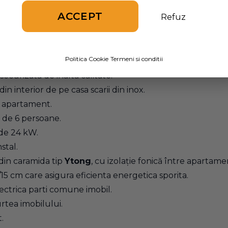
ACCEPT
Refuz
ra:
uloare gri antracit la exterior si alb la interior, echipa
Politica Cookie
Termeni si conditii
ecurizata de inalta calitate.
in interior de pe casa scarii din inox.
e apartament.
e de 6 persoane.
 de 24 kW.
stal.
 din caramida tip
Ytong
, cu izolație fonică între apartam
5 cm care asigura eficienta energetica sporita.
ectrica parti comune imobil.
urtea imobilului.
.