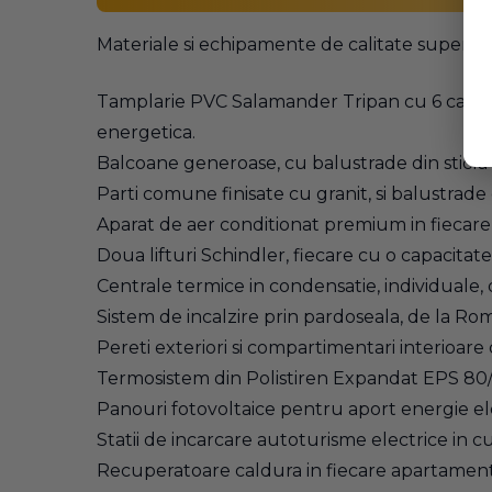
Materiale si echipamente de calitate superioa
Tamplarie PVC Salamander Tripan cu 6 camere, c
energetica.
Balcoane generoase, cu balustrade din sticla s
Parti comune finisate cu granit, si balustrade d
Aparat de aer conditionat premium in fiecar
Doua lifturi Schindler, fiecare cu o capacitat
Centrale termice in condensatie, individuale,
Sistem de incalzire prin pardoseala, de la Rom
Pereti exteriori si compartimentari interioare
Termosistem din Polistiren Expandat EPS 80/1
Panouri fotovoltaice pentru aport energie el
Statii de incarcare autoturisme electrice in c
Recuperatoare caldura in fiecare apartament