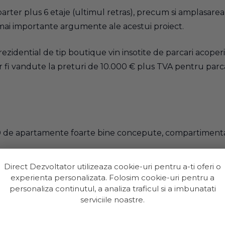
arter plus 6 etaje (ultimul retras), precum si amplasare
 mai importante argumente ale acestui proiect.
rezidential de tip boutique vin insotite de parcari acoperit
or fi vandute la preturi de 10.000 € plus TVA pentru par
de apartamente foarte bine concepute, compartimentate 
t, conectat la toate utilitatile orasului, cu spatii comun
Direct Dezvoltator utilizeaza cookie-uri pentru a-ti oferi o
experienta personalizata. Folosim cookie-uri pentru a
personaliza continutul, a analiza traficul si a imbunatati
serviciile noastre.