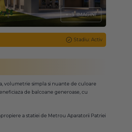
+ -3
IMAGINI
Stadiu: Activ
a, volumetrie simpla si nuante de culoare
a beneficiaza de balcoane generoase, cu
propiere a statiei de Metrou Aparatorii Patriei