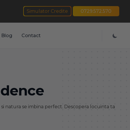
Simulator Credite
0729.572.570
Blog
Contact
idence
a si natura se imbina perfect. Descopera locuinta ta