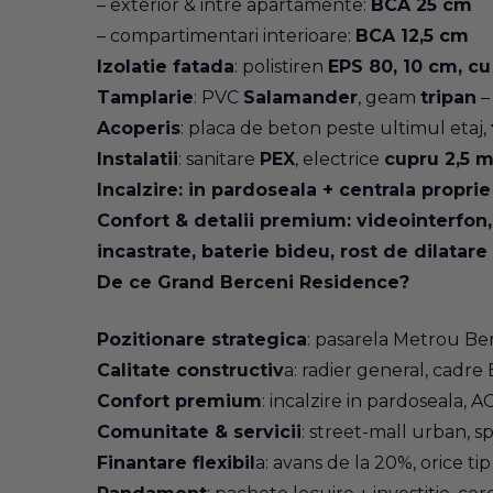
– exterior & intre apartamente:
BCA 25 cm
– compartimentari interioare:
BCA 12,5 cm
Izolatie fatada
: polistiren
EPS 80, 10 cm, cu
Tamplarie
: PVC
Salamander
, geam
tripan
– 
Acoperis
: placa de beton peste ultimul etaj,
Instalatii
: sanitare
PEX
, electrice
cupru 2,5 
Incalzire: in pardoseala + centrala prop
Confort & detalii premium: videointerfon, l
incastrate, baterie bideu, rost de dilatare 
De ce Grand Berceni Residence?
Pozitionare strategica
: pasarela Metrou Ber
Calitate constructiv
a: radier general, cadre
Confort premium
: incalzire in pardoseala, A
Comunitate & servicii
: street-mall urban, spa
Finantare flexibil
a: avans de la 20%, orice ti