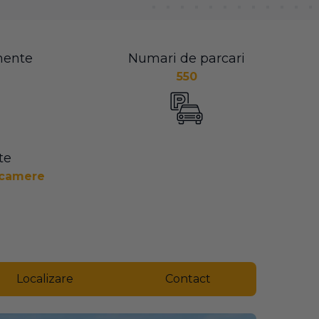
mente
Numari de parcari
550
te
3 camere
Localizare
Contact