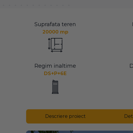
Suprafata teren
20000 mp
Regim inaltime
D
DS+P+6E
Descriere proiect
Det