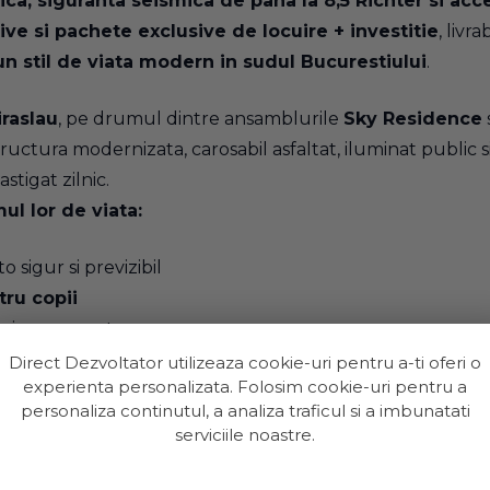
ica, siguranta seismica de pana la 8,5 Richter si acce
tive si pachete exclusive de locuire + investitie
, livr
 un stil de viata modern in sudul Bucurestiului
.
iraslau
, pe drumul dintre ansamblurile
Sky Residence
structura modernizata, carosabil asfaltat, iluminat public
tigat zilnic.
l lor de viata:
o sigur si previzibil
tru copii
sign coerent
 video
Direct Dezvoltator utilizeaza cookie-uri pentru a-ti oferi o
experienta personalizata. Folosim cookie-uri pentru a
ioasa
personaliza continutul, a analiza traficul si a imbunatati
serviciile noastre.
 ecosistem de servicii zilnice: supermarket, farmacii, cafe