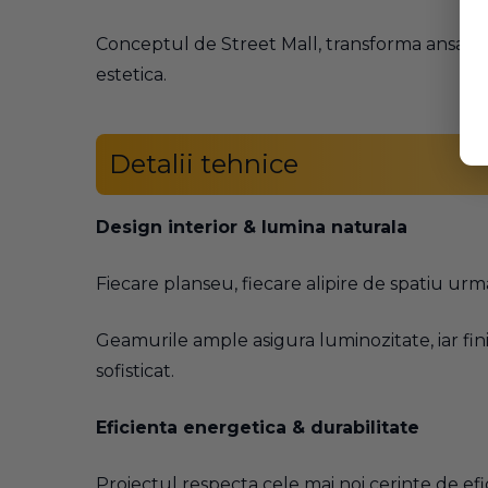
Conceptul de Street Mall, transforma ansamblul i
estetica.
Detalii tehnice
Design interior & lumina naturala
Fiecare planseu, fiecare alipire de spatiu urmare
Geamurile ample asigura luminozitate, iar finis
sofisticat.
Eficienta energetica & durabilitate
Proiectul respecta cele mai noi cerinte de efic