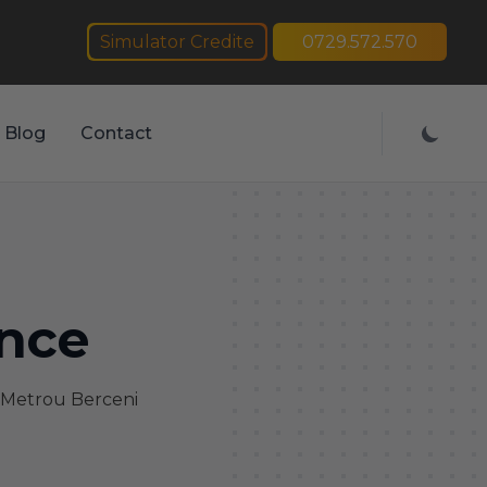
Simulator Credite
0729.572.570
Blog
Contact
ence
 Metrou Berceni