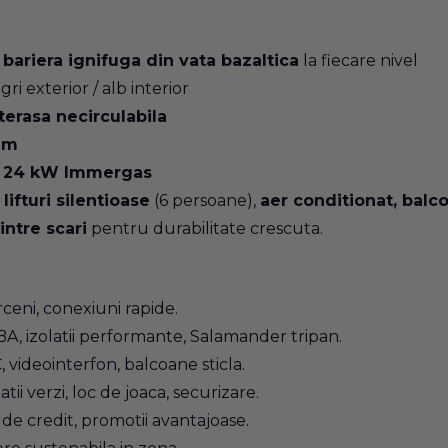
 bariera ignifuga din vata bazaltica
la fiecare nivel
gri exterior / alb interior
terasa necirculabila
mm
rie 24 kW Immergas
ifturi silentioase
(6 persoane),
aer conditionat, balc
intre scari
pentru durabilitate crescuta.
ceni, conexiuni rapide.
 BA, izolatii performante, Salamander tripan.
C, videointerfon, balcoane sticla.
tii verzi, loc de joaca, securizare.
p de credit, promotii avantajoase.