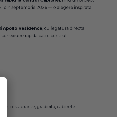
s rapid la centrul Capitalei
, fiind un proiect
abil din septembrie 2026 — o alegere inspirata
si
Apollo Residence
, cu legatura directa
 si conexiune rapida catre centrul
nele, restaurante, gradinita, cabinete