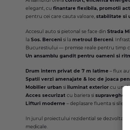
Ansamblul ofera
confort, eficienta energet
elegant, cu
finantare flexibila, promotii ac
pentru cei care cauta valoare,
stabilitate si
Accesul auto si pietonal se face din
Strada M
la
Sos. Berceni
si la
metroul Berceni
. Infra
Bucurestiului — premise reale pentru timp cas
Un ansamblu gandit pentru oameni si ritmu
Drum intern privat de 7 m latime
– flux aut
Spatii verzi amenajate & loc de joaca pen
Mobilier urban
si
iluminat exterior
cu un de
Acces securizat
cu bariera si
supraveghere
Lifturi moderne
– deplasare fluenta si silent
In jurul proiectului rezidential se dezvolta un
medicale.