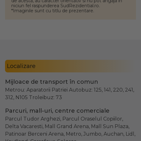
de acesta, au caracter orientativ si nu pot angaja in
niciun fel raspunderea SudRezidential.ro.
*Imaginile sunt cu titlu de prezentare.
Localizare
Mijloace de transport în comun
Metrou: Aparatorii Patriei Autobuz: 125, 141, 220, 241,
312, N105 Troleibuz: 73
Parcuri, mall-uri, centre comerciale
Parcul Tudor Arghezi, Parcul Oraselul Copiilor,
Delta Vacaresti, Mall Grand Arena, Mall Sun Plaza,
Patinoar Berceni Arena, Metro, Jumbo, Auchan, Lidl,