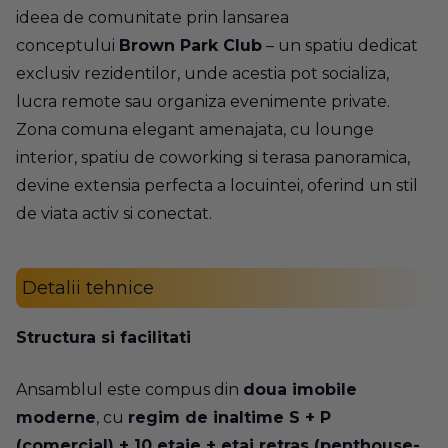
ideea de comunitate prin lansarea
conceptului
Brown Park Club
– un spatiu dedicat
exclusiv rezidentilor, unde acestia pot socializa,
lucra remote sau organiza evenimente private.
Zona comuna elegant amenajata, cu lounge
interior, spatiu de coworking si terasa panoramica,
devine extensia perfecta a locuintei, oferind un stil
de viata activ si conectat.
Detalii tehnice
Structura si facilitati
Ansamblul este compus din
doua imobile
moderne
, cu
regim de inaltime S + P
(comercial) + 10 etaje + etaj retras (penthouse-