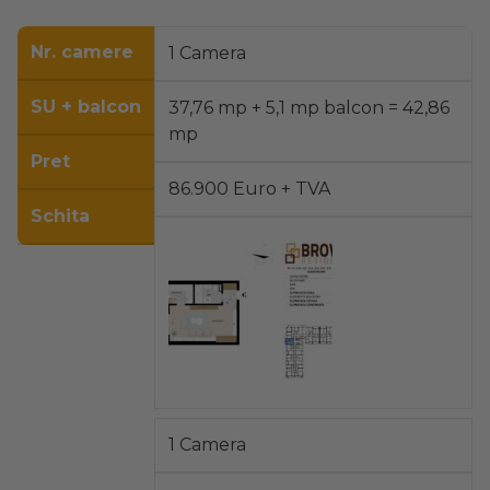
Nr. camere
1 Camera
SU + balcon
37,76 mp + 5,1 mp balcon = 42,86
mp
Pret
86.900 Euro + TVA
Schita
1 Camera