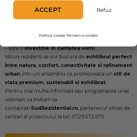
Soseaua de Centura;
ACCEPT
Refuz
Un stil de viata complet, pentru o comunitate
moderna
Alegerea unei locuinte in Brown Park Residence
Politica Cookie
Termeni si conditii
inseamna mai mult decat un simplu spatiu de locuit
– este o
investitie in calitatea vietii
.
Viitorii rezidenti se vor bucura de
echilibrul perfect
intre natura, confort, conectivitate si rafinament
urban
, intr-un ansamblu ce promoveaza un
stil de
viata premium, sustenabil si echilibrat
.
Pentru mai multe informatii sau programarea unei
vizionari, va invitam sa
contactati
SudRezidential.ro
, partenerul oficial de
vanzari al proiectului la tel: 0729.572.570.