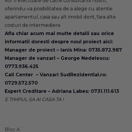
vor fi efectuate de catre consultantii nostri,
oferindu-va posibilitatea de a alege cu atentie
apartamentul, casa sau alt imobil dorit, fara alte
costuri de intermediere.
Afla chiar acum mai multe detalii sau
orice
informatii doresti
despre noul proiect aici:
Manager de proiect – Ianis Mina: 0735.872.987
Manager de vanzari – George Nedelescu:
0773.936.425
Call Center – Vanzari SudRezidential.ro:
0729.572.570
Expert Creditare – Adriana Labes: 0731.111.613
E TIMPUL SA AI CASA TA !
Bloc A