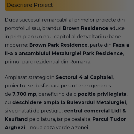
Descriere Proiect
Dupa succesul remarcabil al primelor proiecte din
portofoliul sau, brandul
Brown Residence
aduce
in prim-plan un nou capitol al dezvoltarii urbane
moderne:
Brown Park Residence
, parte din
Faza a
II-a a ansamblului Metalurgiei Park Residence
,
primul parc rezidential din Romania.
Amplasat strategic in
Sectorul 4 al Capitalei
,
proiectul se desfasoara pe un teren generos
de
7.700 mp
, beneficiind de o
pozitie privilegiata
,
cu
deschidere ampla la Bulevardul Metalurgiei
,
si vecinatati de prestigiu:
centrul comercial Lidl &
Kaufland
pe o latura, iar pe cealalta,
Parcul Tudor
Arghezi
– noua oaza verde a zonei.